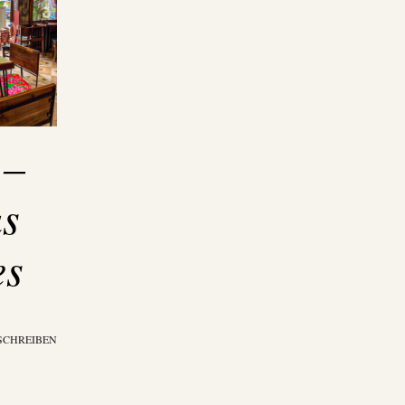
 –
us
es
SCHREIBEN